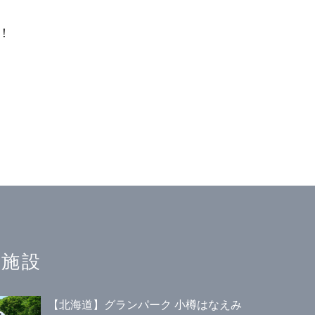
！
。
施設
【北海道】グランパーク 小樽はなえみ