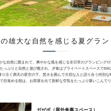
ツの雄大な自然を感じる
夏グラン
かな自然に囲まれて、
爽やかな風を感じる非日常のグランピングST
たっぷりと自然と遊び癒され、
夕食はプライベートスペースでBB
降り注ぐ満天の星空の下、
焚火を囲んで大切な人と語り合う特別な
で目覚める朝は、
お部屋を出て新鮮な空気を
たっぷり吸いこんで
ガゼボ（屋外食事スペース）