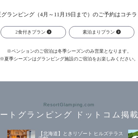
夏グランピング（4月～11月19日まで）の
ご予約はコチラ
2食付きプラン
素泊まりプラン
※ペンションのご宿泊は
冬季シーズンのみ営業となります。
※夏季シーズンはグランピング施設の
ご宿泊をお楽しみください
ResortGlamping.com
ートグランピング
ドットコム掲載
【北海道】ときリゾート ヒルズテラス