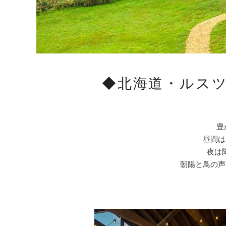
◆北海道・ルス
豊
昼間は
夜は
朝陽と鳥の声