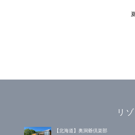
リゾ
【北海道】奥洞爺倶楽部