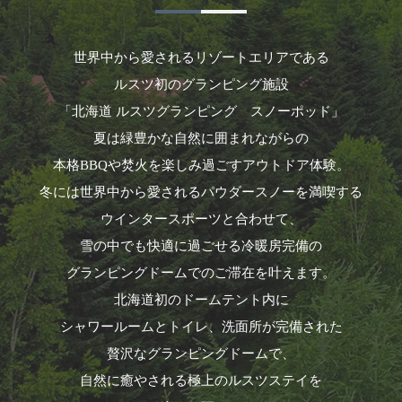
世界中から愛されるリゾートエリアである
ルスツ初のグランピング施設
「北海道 ルスツグランピング スノーポッド」
夏は緑豊かな自然に囲まれながらの
本格BBQや焚火を楽しみ過ごすアウトドア体験。
冬には世界中から愛されるパウダースノーを満喫する
ウインタースポーツと合わせて、
雪の中でも快適に過ごせる冷暖房完備の
グランピングドームでのご滞在を叶えます。
北海道初のドームテント内に
シャワールームとトイレ、洗面所が完備された
贅沢なグランピングドームで、
自然に癒やされる極上のルスツステイを