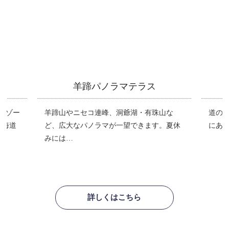
羊蹄パノラマテラス
リゾー
羊蹄山やニセコ連峰、洞爺湖・有珠山な
道の駅
北海道
ど、広大なパノラマが一望できます。夏休
にある
みには…
詳しくはこちら