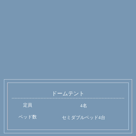
ドームテント
定員
4名
ベッド数
セミダブルベッド4台