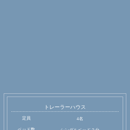
トレーラーハウス
定員
4名
ベッド数
シングルベッド２台