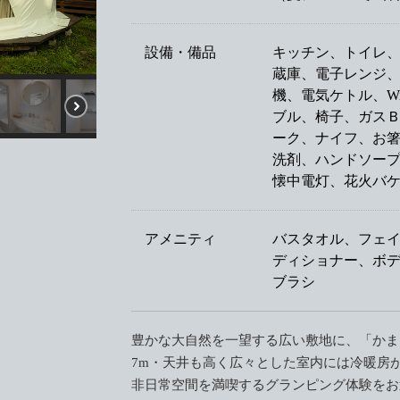
設備・備品
キッチン、トイレ
蔵庫、電子レンジ
機、電気ケトル、Wi
ブル、椅子、ガス
ーク、ナイフ、お
洗剤、ハンドソー
懐中電灯、花火バ
アメニティ
バスタオル、フェ
ディショナー、ボ
ブラシ
豊かな大自然を一望する広い敷地に、「かま
7m・天井も高く広々とした室内には冷暖房
非日常空間を満喫するグランピング体験をお