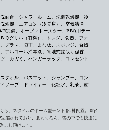
、洗面台、シャワールーム、洗濯乾燥機、冷
、洗濯機、エアコン（冷暖房）、空気清浄
-Fi完備、オーブントースター、BBQ用テー
ＢＢＱグリル（有料）、トング、食器、フォ
箸、グラス、包丁、まな板、スポンジ、食器
プ、アルコール消毒液、電池式蚊取り線香、
ケツ、カガミ、ハンガーラック、コンセント
イスタオル、バスマット、シャンプー、コン
ディソープ、ドライヤー、化粧水、乳液、歯
くら」スタイルのドーム型テントを2棟配置。直径
が完備されており、夏もちろん、雪の中でも快適に
過ごし頂けます。