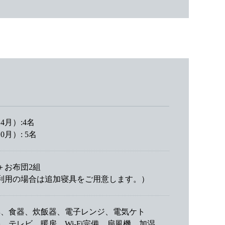
4月）:4名
月）: 5名
＋お布団2組
利用の場合は追加寝具をご用意します。）
具、食器、炊飯器、電子レンジ、電気ケト
、テレビ、暖房、Wi-Fi完備、扇風機、加湿