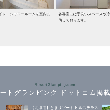
イレ、シャワールームを室内に
各客室には手洗いスペースや冷
。
備しております。
ResortGlamping.com
ートグランピング
ドットコム掲載
【北海道】ときリゾート ヒルズテラス