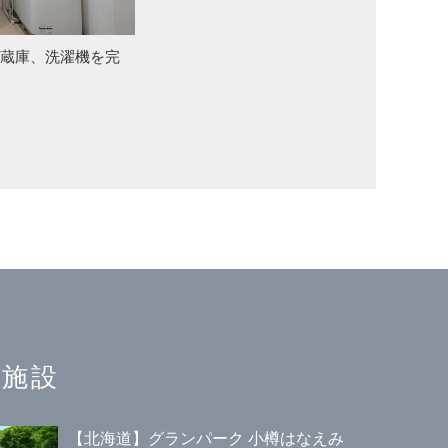
蔵庫、洗
濯機を完
施設
【北海道】グランパーク 小樽はなえみ