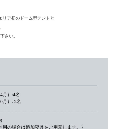
エリア初のドーム型テントと
。
し下さい。
4月）:4名
月）: 5名
台
利用の場合は追加寝具をご用意します。）